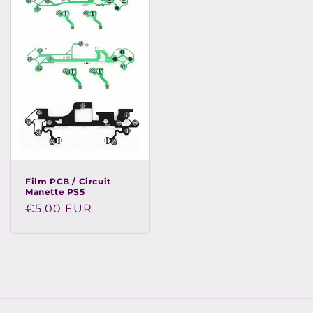
Film PCB / Circuit
Manette PS5
Prix
€5,00 EUR
habituel