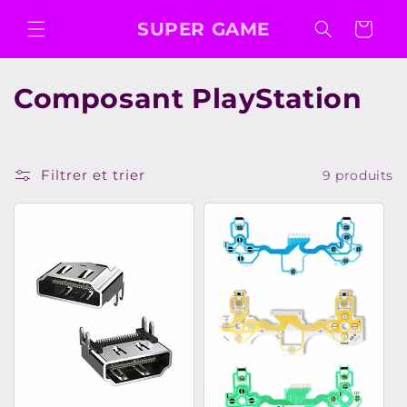
et
passer
SUPER GAME
Panier
au
contenu
C
Composant PlayStation
o
l
Filtrer et trier
9 produits
l
e
c
t
i
o