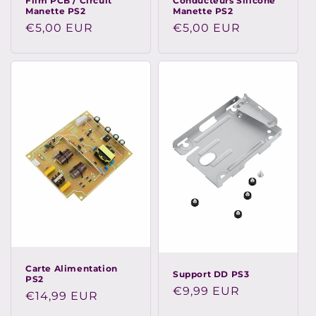
Film PCB / Circuit
Conducteurs Silicone
Manette PS2
Manette PS2
Prix
€5,00 EUR
Prix
€5,00 EUR
habituel
habituel
Carte Alimentation
Support DD PS3
PS2
Prix
€9,99 EUR
Prix
€14,99 EUR
habituel
habituel