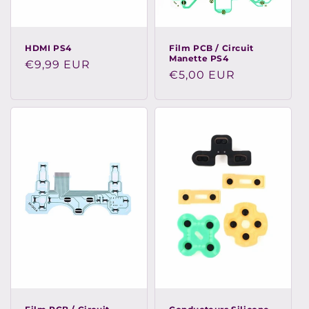
n
:
HDMI PS4
Film PCB / Circuit
Manette PS4
Prix
€9,99 EUR
Prix
€5,00 EUR
habituel
habituel