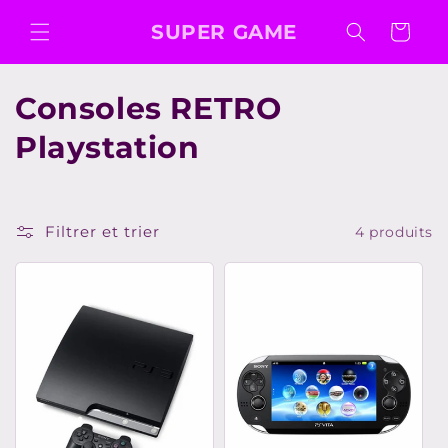
et
passer
SUPER GAME
Panier
au
contenu
C
Consoles RETRO
o
Playstation
l
l
Filtrer et trier
4 produits
e
c
t
i
o