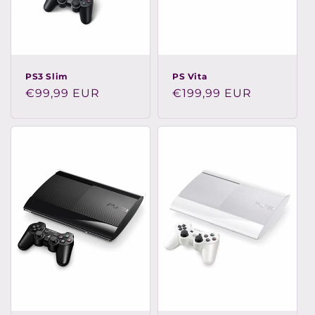
n
:
PS3 Slim
PS Vita
Prix
€99,99 EUR
Prix
€199,99 EUR
habituel
habituel