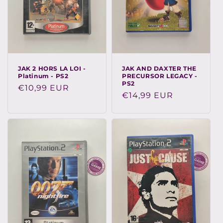
JAK 2 HORS LA LOI -
JAK AND DAXTER THE
Platinum - PS2
PRECURSOR LEGACY -
PS2
Prix
€10,99 EUR
Prix
€14,99 EUR
habituel
habituel