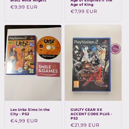
Bratz Rock Angelz
Age of Empires II The
Age of King
Prix
€9,99 EUR
Prix
€7,99 EUR
habituel
habituel
Les Urbz Sims in the
GUILTY GEAR XX
City - PS2
ACCENT CORE PLUS -
PS2
Prix
€4,99 EUR
Prix
€21,99 EUR
habituel