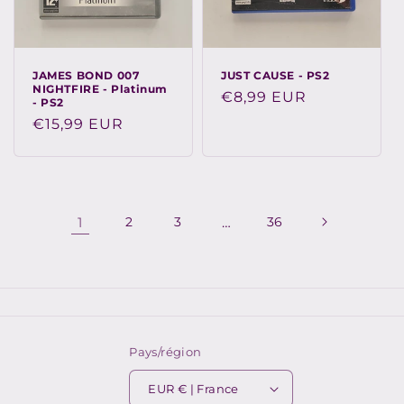
JAMES BOND 007
JUST CAUSE - PS2
NIGHTFIRE - Platinum
Prix
€8,99 EUR
- PS2
habituel
Prix
€15,99 EUR
habituel
1
2
3
…
36
Pays/région
EUR € | France