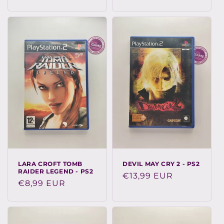
habituel
LARA CROFT TOMB
DEVIL MAY CRY 2 - PS2
RAIDER LEGEND - PS2
Prix
€13,99 EUR
Prix
€8,99 EUR
habituel
habituel