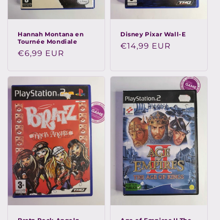
n
:
Hannah Montana en
Disney Pixar Wall-E
Tournée Mondiale
Prix
€14,99 EUR
Prix
€6,99 EUR
habituel
habituel