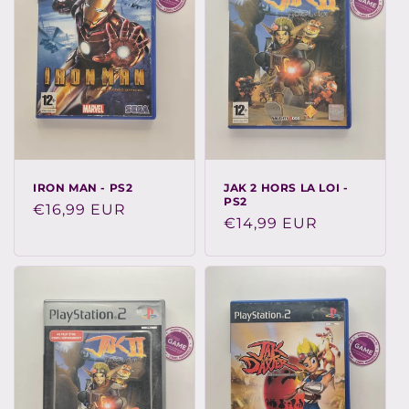
IRON MAN - PS2
JAK 2 HORS LA LOI -
PS2
Prix
€16,99 EUR
Prix
€14,99 EUR
habituel
habituel