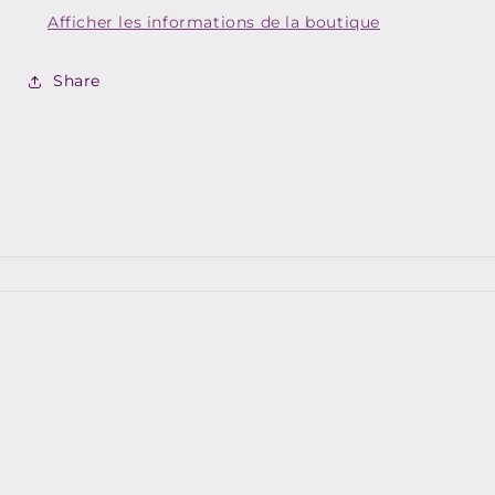
Afficher les informations de la boutique
Share
Pays/région
EUR € | France
Moyens
de
paiement