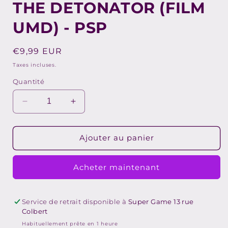
THE DETONATOR (FILM
fenêtre
modale
UMD) - PSP
Prix
€9,99 EUR
habituel
Taxes incluses.
Quantité
Réduire
Augmenter
la
la
quantité
quantité
de
de
Ajouter au panier
THE
THE
DETONATOR
DETONATOR
Acheter maintenant
(FILM
(FILM
UMD)
UMD)
-
-
PSP
PSP
Service de retrait disponible à
Super Game 13 rue
Colbert
Habituellement prête en 1 heure