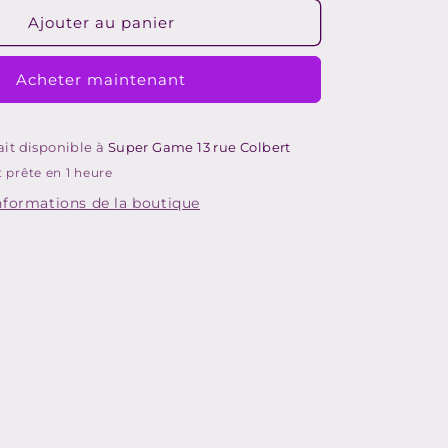
quantité
de
Ajouter au panier
AR
DANCESTAR
PARTY
Acheter maintenant
-
PS3
rait disponible à
Super Game 13 rue Colbert
 prête en 1 heure
informations de la boutique