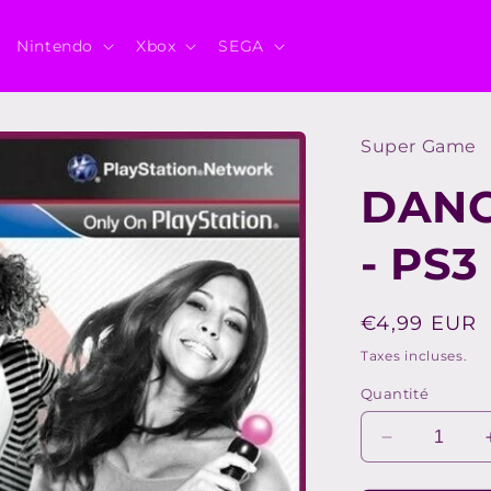
Nintendo
Xbox
SEGA
Super Game
DANC
- PS3
Prix
€4,99 EUR
habituel
Taxes incluses.
Quantité
Réduire
la