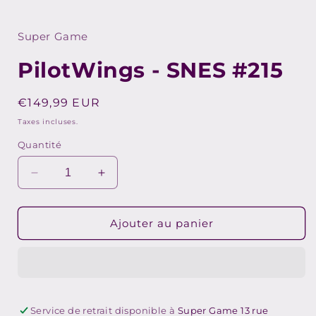
1
dans
une
Super Game
fenêtre
f
modale
PilotWings - SNES #215
Prix
€149,99 EUR
habituel
Taxes incluses.
Quantité
Réduire
Augmenter
la
la
quantité
quantité
de
de
Ajouter au panier
PilotWings
PilotWings
-
-
SNES
SNES
#215
#215
Service de retrait disponible à
Super Game 13 rue