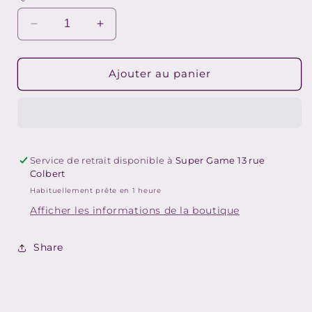
Réduire
Augmenter
la
la
quantité
quantité
de
de
Ajouter au panier
MDK
MDK
-
-
PS1
PS1
#592
#592
Service de retrait disponible à
Super Game 13 rue
Colbert
Habituellement prête en 1 heure
Afficher les informations de la boutique
Share