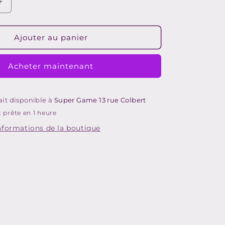
Augmenter
la
quantité
de
Ajouter au panier
1080°
RDING
SNOWBOARDING
Acheter maintenant
-
N64
#696
rait disponible à
Super Game 13 rue Colbert
 prête en 1 heure
informations de la boutique