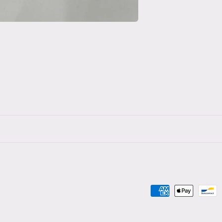
Moyens
de
paiement