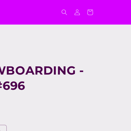
Connexion
Panier
BOARDING -
#696