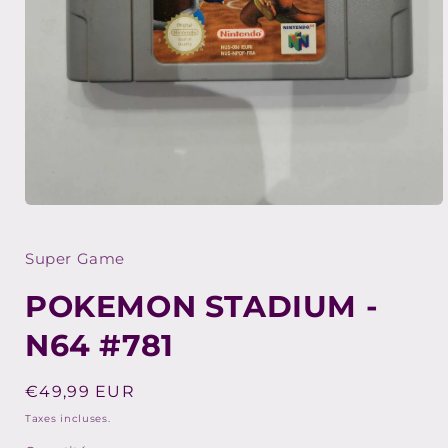
Ouvrir
le
média
1
Super Game
dans
une
POKEMON STADIUM -
fenêtre
modale
N64 #781
Prix
€49,99 EUR
habituel
Taxes incluses.