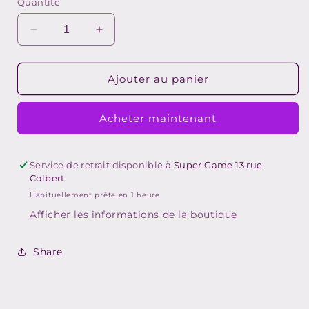
Quantité
Réduire
Augmenter
la
la
quantité
quantité
de
de
Ajouter au panier
POKEMON
POKEMON
STADIUM
STADIUM
Acheter maintenant
-
-
N64
N64
#781
#781
Service de retrait disponible à
Super Game 13 rue
Colbert
Habituellement prête en 1 heure
Afficher les informations de la boutique
Share