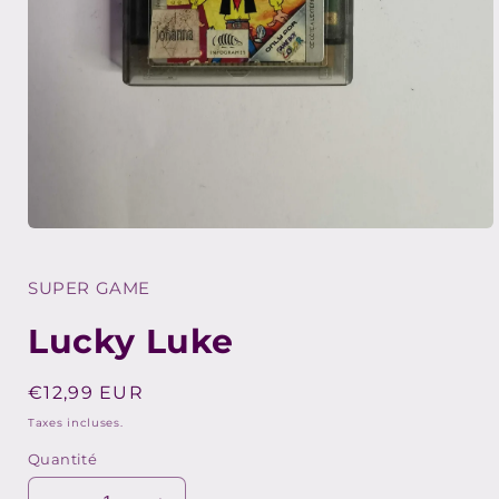
Ouvrir
le
média
1
SUPER GAME
dans
une
Lucky Luke
fenêtre
modale
Prix
€12,99 EUR
habituel
Taxes incluses.
Quantité