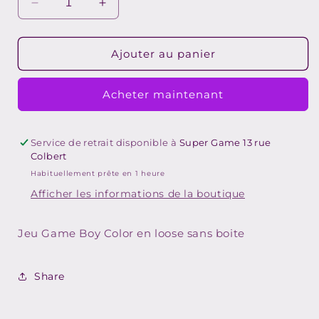
Réduire
Augmenter
la
la
quantité
quantité
de
de
Ajouter au panier
Lucky
Lucky
Luke
Luke
Acheter maintenant
Service de retrait disponible à
Super Game 13 rue
Colbert
Habituellement prête en 1 heure
Afficher les informations de la boutique
Jeu Game Boy Color en loose sans boite
Share